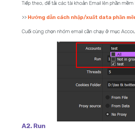
Tiếp theo, để tải các tài khoản Email lên phần mềm
>>
Hướng dẫn cách nhập/xuất data phần m
Cuối cùng chọn nhóm email cần chạy ở mục Accou
A2. Run