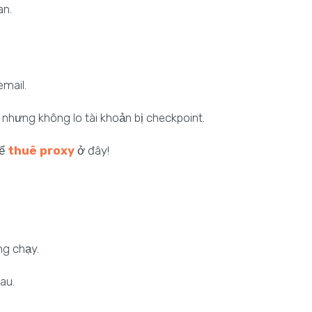
an.
email.
 nhưng không lo tài khoản bị checkpoint.
hể
thuê proxy
ở đây!
ng chạy.
hau.