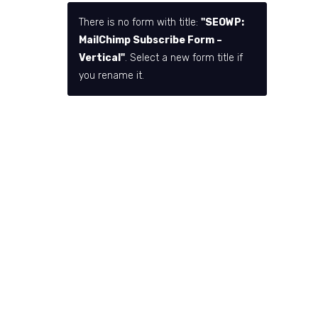
There is no form with title:
"SEOWP:
MailChimp Subscribe Form –
Vertical"
. Select a new form title if
you rename it.