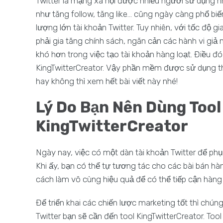
Twitter là mạng xã hội được nhiều người sử dụng nhấ
như tăng follow, tăng like... cũng ngày càng phổ 
lượng lớn tài khoản Twitter. Tuy nhiên, với tốc độ 
phải gia tăng chính sách, ngăn cản các hành vi giả
khó hơn trong việc tạo tài khoản hàng loạt. Điều đó 
KingTwitterCreator. Vậy phần mềm được sử dụng t
hay không thì xem hết bài viết này nhé!
Lý Do Bạn Nên Dùng Tool 
KingTwitterCreator
Ngày nay, việc có một dàn tài khoản Twitter để ph
Khi ấy, bạn có thể tự tương tác cho các bài bán hà
cách làm vô cùng hiệu quả để có thể tiếp cận hàng 
Để triển khai các chiến lược marketing tốt thì chúng
Twitter bạn sẽ cần đến tool KingTwitterCreator. To