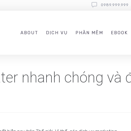
0989.999.999
ABOUT
DỊCH VỤ
PHẦN MỀM
EBOOK
tter nhanh chóng và 