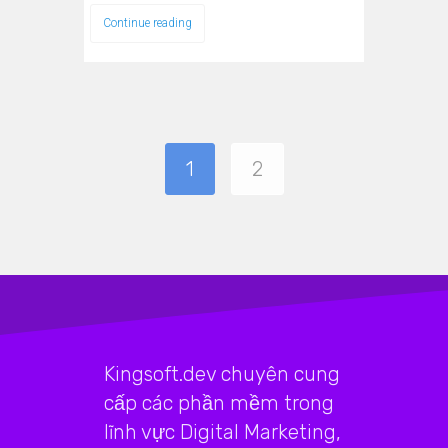
Continue reading
1
2
Kingsoft.dev chuyên cung
cấp các phần mềm trong
lĩnh vực Digital Marketing,