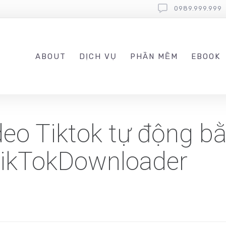
0989.999.999
ABOUT
DỊCH VỤ
PHẦN MỀM
EBOOK
deo Tiktok tự động b
ikTokDownloader