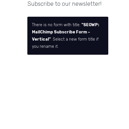
Subscribe to our newsletter!
There is no form with title:
"SEOWP:
MailChimp Subscribe Form –
Vertical"
. Select a new form title if
you rename it.