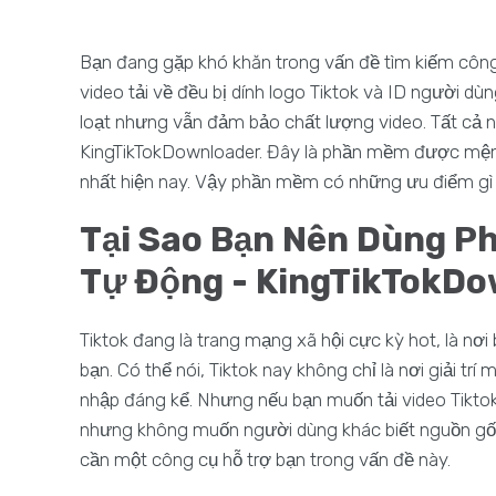
Bạn đang gặp khó khăn trong vấn đề tìm kiếm công 
video tải về đều bị dính logo Tiktok và ID người d
loạt nhưng vẫn đảm bảo chất lượng video. Tất c
KingTikTokDownloader. Đây là phần mềm được mệnh 
nhất hiện nay. Vậy phần mềm có những ưu điểm gì v
Tại Sao Bạn Nên Dùng Ph
Tự Động - KingTikTokD
Tiktok đang là trang mạng xã hội cực kỳ hot, là nơi
bạn. Có thể nói, Tiktok nay không chỉ là nơi giải trí
nhập đáng kể. Nhưng nếu bạn muốn tải video Tiktok
nhưng không muốn người dùng khác biết nguồn gốc 
cần một công cụ hỗ trợ bạn trong vấn đề này.