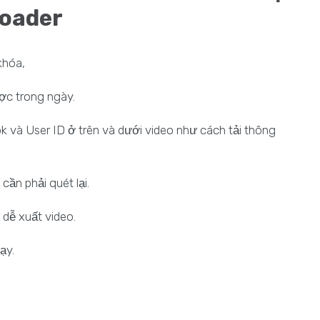
loader
khóa,
ược trong ngày.
ok và User ID ở trên và dưới video như cách tải thông
ần phải quét lại.
 dễ xuất video.
ạy.