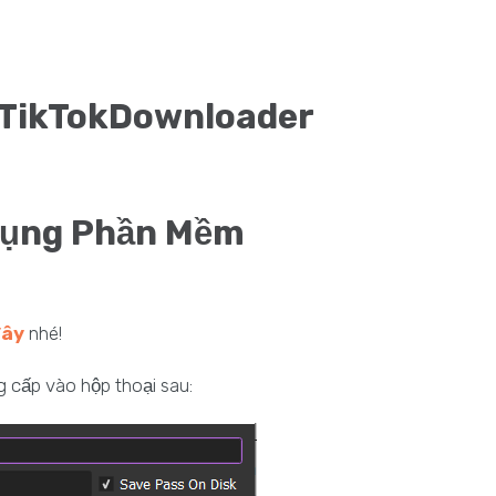
gTikTokDownloader
Dụng Phần Mềm
đây
nhé!
cấp vào hộp thoại sau: