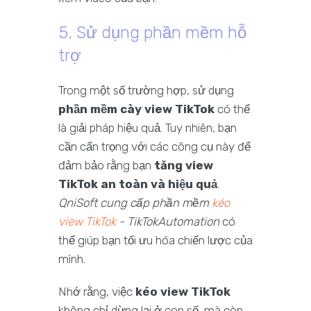
5. Sử dụng phần mềm hỗ
trợ
Trong một số trường hợp, sử dụng
phần mềm cày view TikTok
có thể
là giải pháp hiệu quả. Tuy nhiên, bạn
cần cẩn trọng với các công cụ này để
đảm bảo rằng bạn
tăng view
TikTok an toàn và hiệu quả
.
QniSoft cung cấp phần mềm
kéo
view TikTok
- TikTokAutomation
có
thể giúp bạn tối ưu hóa chiến lược của
mình.
Nhớ rằng, việc
kéo view TikTok
không chỉ dừng lại ở con số, mà còn