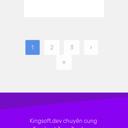
1
2
3
›
»
Kingsoft.dev chuyên cung