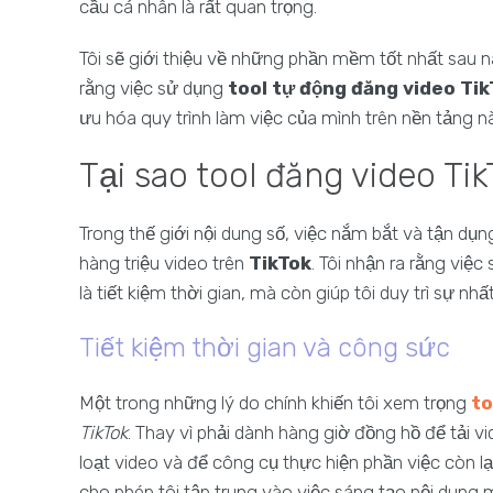
cầu cá nhân là rất quan trọng.
Tôi sẽ giới thiệu về những phần mềm tốt nhất sau n
rằng việc sử dụng
tool tự động đăng video Ti
ưu hóa quy trình làm việc của mình trên nền tảng n
Tại sao tool đăng video Tik
Trong thế giới nội dung số, việc nắm bắt và tận dụng
hàng triệu video trên
TikTok
. Tôi nhận ra rằng việ
là tiết kiệm thời gian, mà còn giúp tôi duy trì sự n
Tiết kiệm thời gian và công sức
Một trong những lý do chính khiến tôi xem trọng
to
TikTok
. Thay vì phải dành hàng giờ đồng hồ để tải vi
loạt video và để công cụ thực hiện phần việc còn lạ
cho phép tôi tập trung vào việc sáng tạo nội dung 