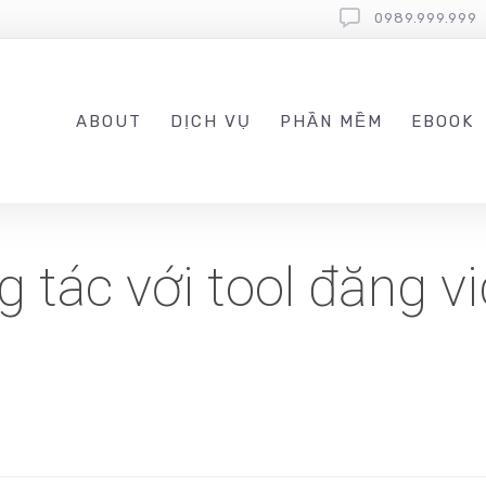
0989.999.999
ABOUT
DỊCH VỤ
PHẦN MỀM
EBOOK
 tác với tool đăng v