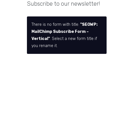
Subscribe to our newsletter!
There is no form with title:
"SEOWP:
MailChimp Subscribe Form –
Vertical"
. Select a new form title if
you rename it.