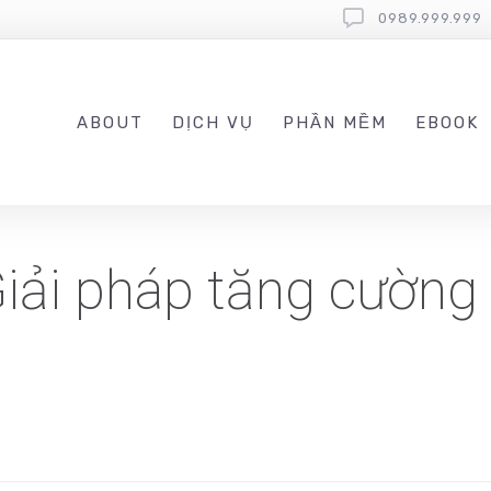
0989.999.999
ABOUT
DỊCH VỤ
PHẦN MỀM
EBOOK
 Giải pháp tăng cường