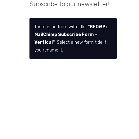
Subscribe to our newsletter!
There is no form with title:
"SEOWP:
MailChimp Subscribe Form –
Vertical"
. Select a new form title if
you rename it.