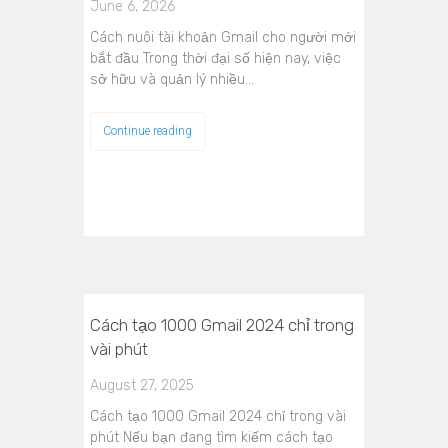
June 6, 2026
Cách nuôi tài khoản Gmail cho người mới
bắt đầu Trong thời đại số hiện nay, việc
sở hữu và quản lý nhiều…
Continue reading
Cách tạo 1000 Gmail 2024 chỉ trong
vài phút
August 27, 2025
Cách tạo 1000 Gmail 2024 chỉ trong vài
phút Nếu bạn đang tìm kiếm cách tạo