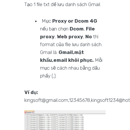
Tạo 1 file txt để lưu danh sách Gmail.
Mục
Proxy or Dcom 4G
nếu bạn chọn
Dcom
,
File
proxy
,
Web proxy
,
No
thì
format của file lưu danh sách
Gmail là:
Gmail,mật
khẩu,email khôi phục.
Mỗi
mục sẽ cách nhau bằng dấu
phẩy (,).
Ví dụ:
kingsoft@gmail.com,12345678,kingsoft1234@ho