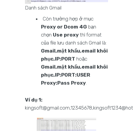
Danh sách Gmail
Còn trường hợp ở mục
Proxy or Dcom 4G
bạn
chọn
Use proxy
thì format
của file lưu danh sách Gmail là:
Gmail,mật khẩu,email khôi
phục,IP:PORT
hoặc
Gmail,mật khẩu,email khôi
phục,IP:PORT:USER
Proxy:Pass Proxy
.
Ví dụ 1:
kingsoft@gmail.com,12345678,kingsoft1234@hotm