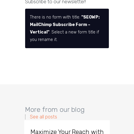
Subscribe to our newsletter!
There is no form with title:
"SEOWP:
MailChimp Subscribe Form –
Vertical"
. Select a new form title if
you rename it.
More from our blog
See all posts
Maximize Your Reach with
Organi