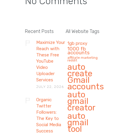
No Comments
Recent Posts
All Website Tags
Maximize Your
1gb proxy
1000 fb
Reach with
accounts
These Free
affiliate marketing
reddit
YouTube
auto
Video
create
Uploader
Gmail
Services
accounts
JULY 22, 2026
auto
gmail
Organic
creator
Twitter
Followers:
auto
The Key to
gmail
Social Media
tool
Success