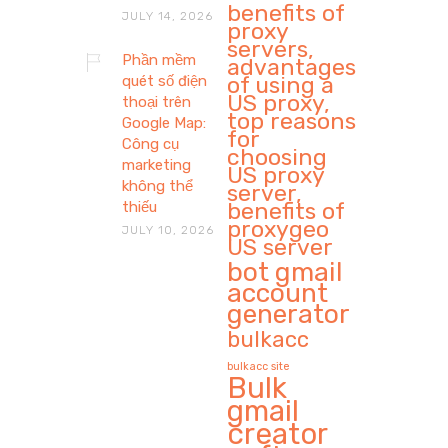
benefits of
JULY 14, 2026
proxy
servers,
Phần mềm
advantages
of using a
quét số điện
US proxy,
thoại trên
top reasons
Google Map:
for
Công cụ
choosing
marketing
US proxy
không thể
server,
benefits of
thiếu
proxygeo
JULY 10, 2026
US server
bot gmail
account
generator
bulkacc
bulkacc site
Bulk
gmail
creator