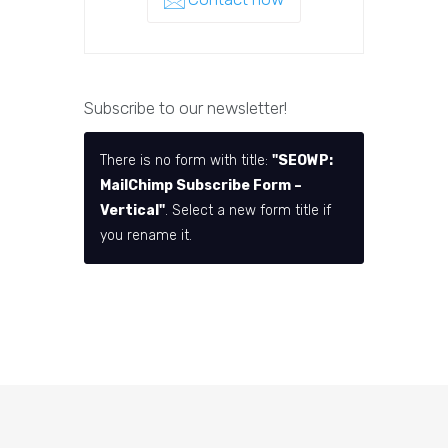
Subscribe to our newsletter!
There is no form with title:
"SEOWP:
MailChimp Subscribe Form –
Vertical"
. Select a new form title if
you rename it.