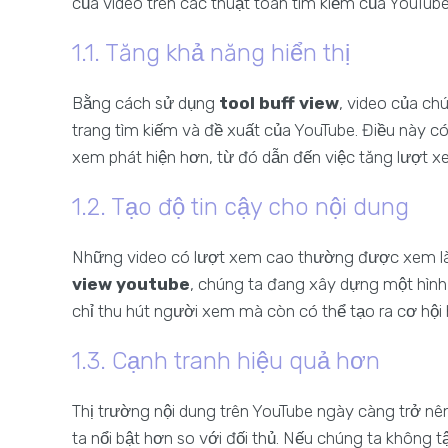
của video trên các thuật toán tìm kiếm của YouTube
1.1. Tăng khả năng hiển thị
Bằng cách sử dụng
tool buff view
, video của ch
trang tìm kiếm và đề xuất của YouTube. Điều này c
xem phát hiện hơn, từ đó dẫn đến việc tăng lượt x
1.2. Tạo độ tin cậy cho nội dung
Những video có lượt xem cao thường được xem là 
view youtube
, chúng ta đang xây dựng một hình
chỉ thu hút người xem mà còn có thể tạo ra cơ hội
1.3. Cạnh tranh hiệu quả hơn
Thị trường nội dung trên YouTube ngày càng trở nê
ta nổi bật hơn so với đối thủ. Nếu chúng ta không t