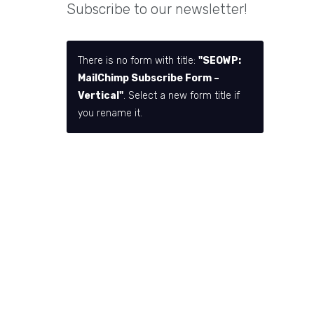
Subscribe to our newsletter!
There is no form with title:
"SEOWP:
MailChimp Subscribe Form –
Vertical"
. Select a new form title if
you rename it.