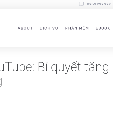
0989.999.999
ABOUT
DỊCH VỤ
PHẦN MỀM
EBOOK
uTube: Bí quyết tăng 
g