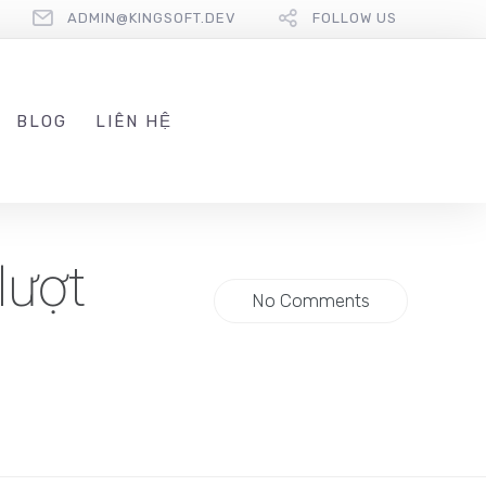
ADMIN@KINGSOFT.DEV
FOLLOW US
BLOG
LIÊN HỆ
lượt
No Comments