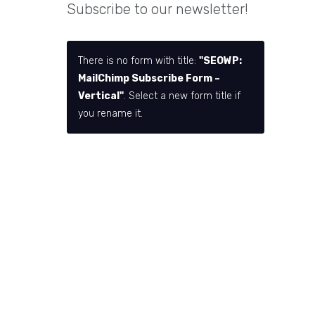
Subscribe to our newsletter!
There is no form with title:
"SEOWP:
MailChimp Subscribe Form –
Vertical"
. Select a new form title if
you rename it.