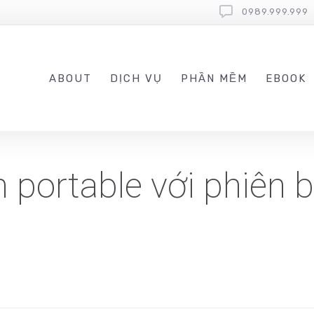
0989.999.999
ABOUT
DỊCH VỤ
PHẦN MỀM
EBOOK
 portable với phiên b
g