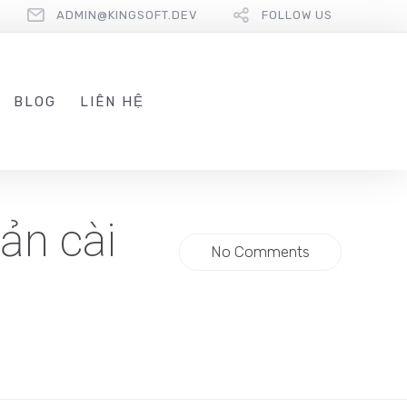
ADMIN@KINGSOFT.DEV
FOLLOW US
BLOG
LIÊN HỆ
ản cài
No Comments