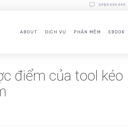
0989.999.999
ABOUT
DỊCH VỤ
PHẦN MỀM
EBOOK
ợc điểm của tool kéo
m