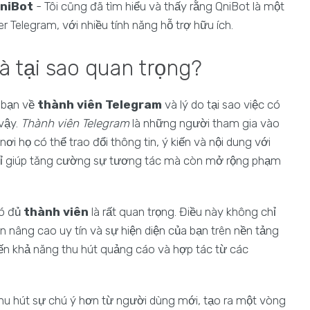
QniBot
- Tôi cũng đã tìm hiểu và thấy rằng QniBot là một
Telegram, với nhiều tính năng hỗ trợ hữu ích.
à tại sao quan trọng?
 bạn về
thành viên Telegram
và lý do tại sao việc có
vậy.
Thành viên Telegram
là những người tham gia vào
i họ có thể trao đổi thông tin, ý kiến và nội dung với
chỉ giúp tăng cường sự tương tác mà còn mở rộng phạm
có đủ
thành viên
là rất quan trọng. Điều này không chỉ
âng cao uy tín và sự hiện diện của bạn trên nền tảng
ến khả năng thu hút quảng cáo và hợp tác từ các
u hút sự chú ý hơn từ người dùng mới, tạo ra một vòng