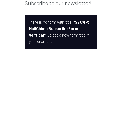
Subscribe to our newsletter!
There is no form with title:
"SEOWP:
MailChimp Subscribe Form –
Vertical"
. Select a new form title if
you rename it.