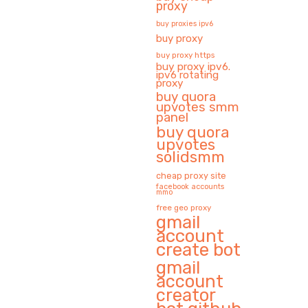
proxy
buy proxies ipv6
buy proxy
buy proxy https
buy proxy ipv6.
ipv6 rotating
proxy
buy quora
upvotes smm
panel
buy quora
upvotes
solidsmm
cheap proxy site
facebook accounts
mmo
free geo proxy
gmail
account
create bot
gmail
account
creator