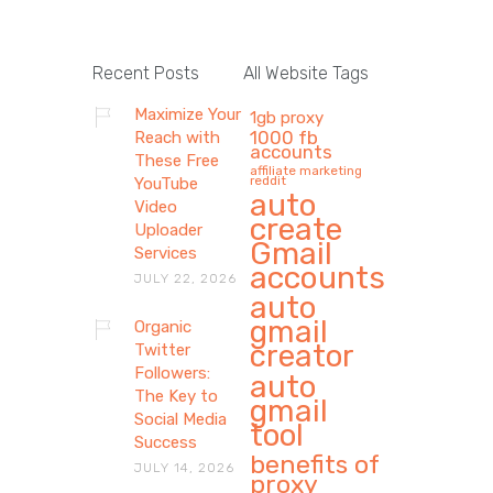
Recent Posts
All Website Tags
Maximize Your
1gb proxy
1000 fb
Reach with
accounts
These Free
affiliate marketing
reddit
YouTube
auto
Video
create
Uploader
Gmail
Services
accounts
JULY 22, 2026
auto
gmail
Organic
creator
Twitter
Followers:
auto
The Key to
gmail
Social Media
tool
Success
benefits of
JULY 14, 2026
proxy