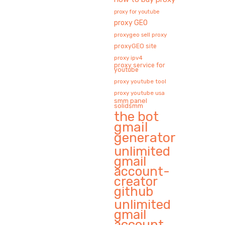
proxy for youtube
proxy GEO
proxygeo sell proxy
proxyGEO site
proxy ipv4
proxy service for
youtube
proxy youtube tool
proxy youtube usa
smm panel
solidsmm
the bot
gmail
generator
unlimited
gmail
account-
creator
github
unlimited
gmail
account