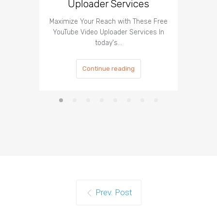
Uploader Services
Maximize Your Reach with These Free
Organic 
YouTube Video Uploader Services In
Social 
today's…
Continue reading
Prev. Post