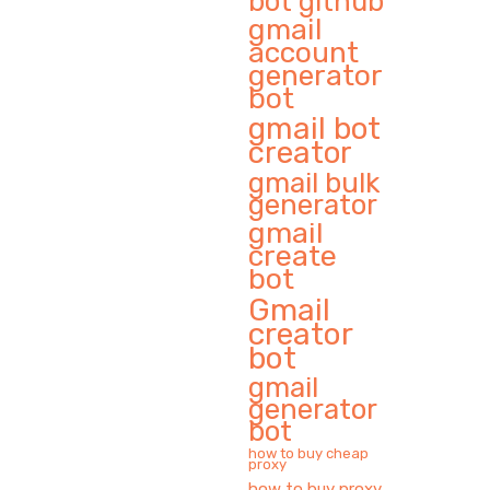
bot github
gmail
account
generator
bot
gmail bot
creator
gmail bulk
generator
gmail
create
bot
Gmail
creator
bot
gmail
generator
bot
how to buy cheap
proxy
how to buy proxy