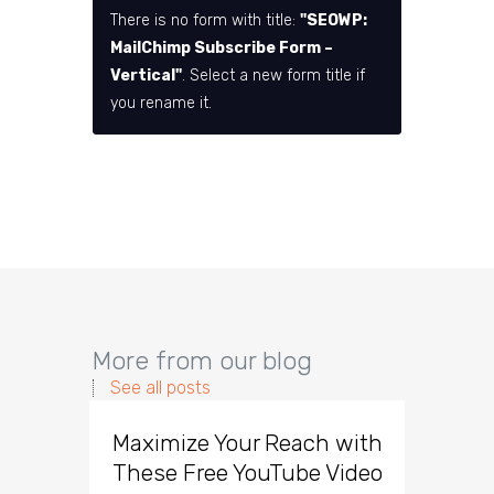
There is no form with title:
"SEOWP:
MailChimp Subscribe Form –
Vertical"
. Select a new form title if
you rename it.
More from our blog
See all posts
Maximize Your Reach with
Organi
These Free YouTube Video
The 