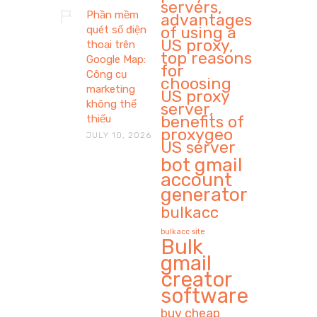
servers,
Phần mềm
advantages
of using a
quét số điện
US proxy,
thoại trên
top reasons
Google Map:
for
Công cụ
choosing
marketing
US proxy
không thể
server,
benefits of
thiếu
proxygeo
JULY 10, 2026
US server
bot gmail
account
generator
bulkacc
bulkacc site
Bulk
gmail
creator
software
buy cheap