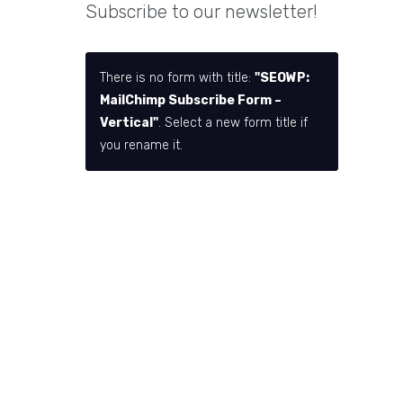
Subscribe to our newsletter!
There is no form with title:
"SEOWP:
MailChimp Subscribe Form –
Vertical"
. Select a new form title if
you rename it.