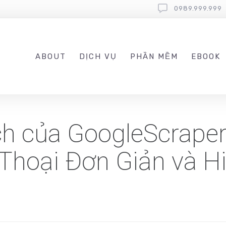
0989.999.999
ABOUT
DỊCH VỤ
PHẦN MỀM
EBOOK
h của GoogleScraper
 Thoại Đơn Giản và H