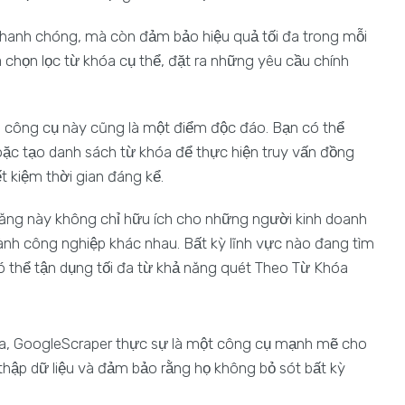
nhanh chóng, mà còn đảm bảo hiệu quả tối đa trong mỗi
à chọn lọc từ khóa cụ thể, đặt ra những yêu cầu chính
a công cụ này cũng là một điểm độc đáo. Bạn có thể
hoặc tạo danh sách từ khóa để thực hiện truy vấn đồng
ết kiệm thời gian đáng kể.
ăng này không chỉ hữu ích cho những người kinh doanh
ành công nghiệp khác nhau. Bất kỳ lĩnh vực nào đang tìm
ó thể tận dụng tối đa từ khả năng quét Theo Từ Khóa
 đa, GoogleScraper thực sự là một công cụ mạnh mẽ cho
hập dữ liệu và đảm bảo rằng họ không bỏ sót bất kỳ