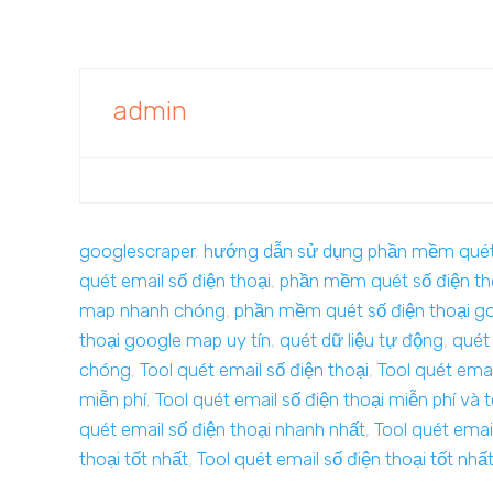
admin
googlescraper
,
hướng dẫn sử dụng phần mềm quét 
quét email số điện thoại
,
phần mềm quét số điện th
map nhanh chóng
,
phần mềm quét số điện thoại g
thoại google map uy tín
,
quét dữ liệu tự động
,
quét 
chóng
,
Tool quét email số điện thoại
,
Tool quét emai
miễn phí
,
Tool quét email số điện thoại miễn phí và 
quét email số điện thoại nhanh nhất
,
Tool quét emai
thoại tốt nhất
,
Tool quét email số điện thoại tốt nh