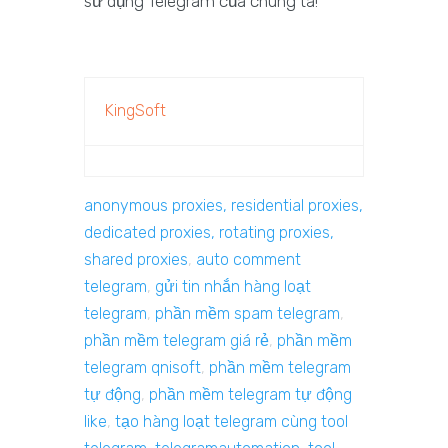
sử dụng Telegram của chúng ta!
KingSoft
anonymous proxies, residential proxies,
dedicated proxies, rotating proxies,
shared proxies
,
auto comment
telegram
,
gửi tin nhắn hàng loạt
telegram
,
phần mềm spam telegram
,
phần mềm telegram giá rẻ
,
phần mềm
telegram qnisoft
,
phần mềm telegram
tự động
,
phần mềm telegram tự động
like
,
tạo hàng loạt telegram cùng tool