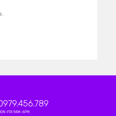
về…
0979.456.789
MON–FRI 9AM–6PM