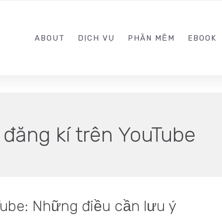
0989.999.999
ABOUT
DỊCH VỤ
PHẦN MỀM
EBOOK
 đăng kí trên YouTube
ube: Những điều cần lưu ý