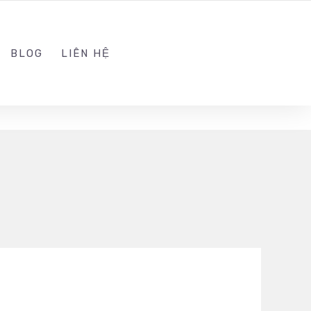
ADMIN@KINGSOFT.DEV
FOLLOW US
BLOG
LIÊN HỆ