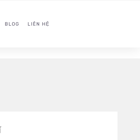
ADMIN@KINGSOFT.DEV
FOLLOW US
BLOG
LIÊN HỆ
í