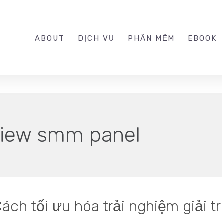
0989.999.999
ABOUT
DỊCH VỤ
PHẦN MỀM
EBOOK
iew smm panel
ch tối ưu hóa trải nghiệm giải tr