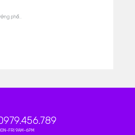
hướng phổ…
0979.456.789
MON–FRI 9AM–6PM