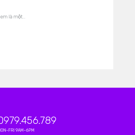
xem là một…
0979.456.789
MON–FRI 9AM–6PM