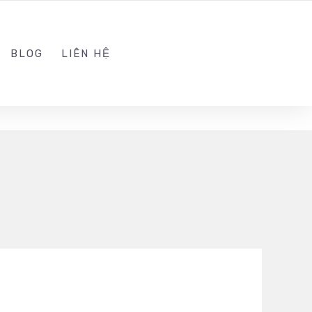
ADMIN@KINGSOFT.DEV
FOLLOW US
BLOG
LIÊN HỆ