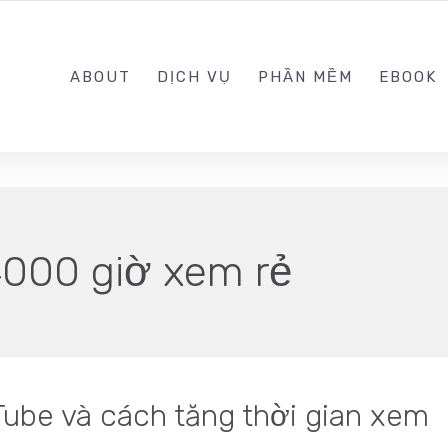
0989.999.999
ABOUT
DỊCH VỤ
PHẦN MỀM
EBOOK
00 giờ xem rẻ
Tube và cách tăng thời gian xem