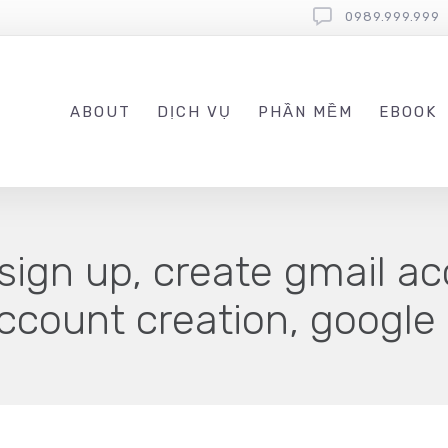
0989.999.999
ABOUT
DỊCH VỤ
PHẦN MỀM
EBOOK
sign up, create gmail ac
 account creation, googl