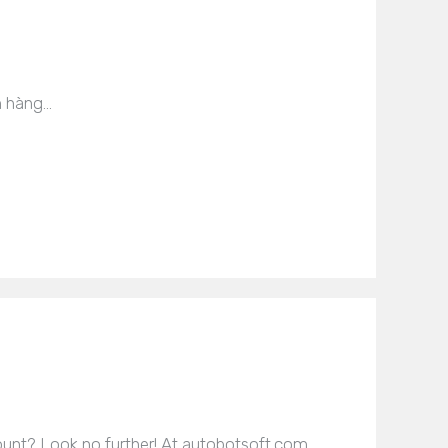
h hàng…
count? Look no further! At autobotsoft.com,…