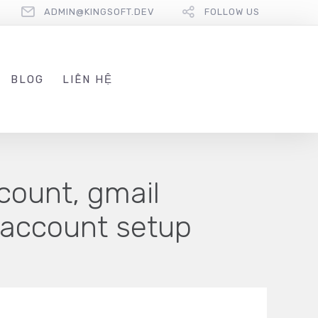
ADMIN@KINGSOFT.DEV
FOLLOW US
BLOG
LIÊN HỆ
count, gmail
e account setup